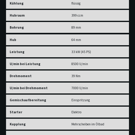
Kühlung
flüssig
Hubraum
399 ccm
Bohrung
89 mm
Hub
64 mm
Leistung
33 kW (45 PS)
U/min bei Leistung
8500 U/min
Drehmoment
39 Nm
U/min bei Drehmoment
7000 U/min
Gemischaufbereitung
Einspritzung
Starter
Elektro
Kupplung
Mehrscheiben im Ölbad