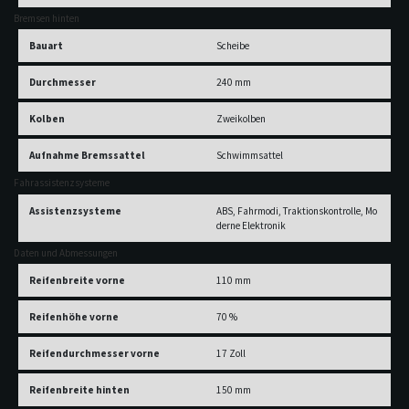
Bremsen hinten
Bauart
Scheibe
Durchmesser
240 mm
Kolben
Zweikolben
Aufnahme Bremssattel
Schwimmsattel
Fahrassistenzsysteme
Assistenzsysteme
ABS, Fahrmodi, Traktionskontrolle, Mo
derne Elektronik
Daten und Abmessungen
Reifenbreite vorne
110 mm
Reifenhöhe vorne
70 %
Reifendurchmesser vorne
17 Zoll
Reifenbreite hinten
150 mm