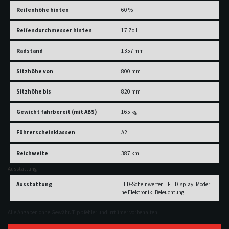
Reifenhöhe hinten
60 %
Reifendurchmesser hinten
17 Zoll
Radstand
1357 mm
Sitzhöhe von
800 mm
Sitzhöhe bis
820 mm
Gewicht fahrbereit (mit ABS)
165 kg
Führerscheinklassen
A2
Reichweite
387 km
Ausstattung
Ausstattung
LED-Scheinwerfer, TFT Display, Moder
ne Elektronik, Beleuchtung
Alle Angaben ohne Gewähr. Tippfehler und Irrtümer vorbehalten.