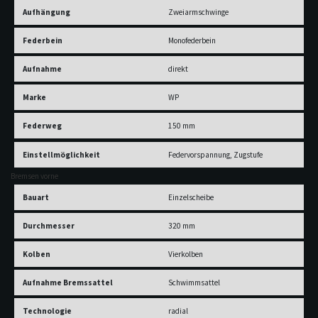
Aufhängung
Zweiarmschwinge
Federbein
Monofederbein
Aufnahme
direkt
Marke
WP
Federweg
150 mm
Einstellmöglichkeit
Federvorspannung, Zugstufe
Bremsen vorne
Bauart
Einzelscheibe
Durchmesser
320 mm
Kolben
Vierkolben
Aufnahme Bremssattel
Schwimmsattel
Technologie
radial