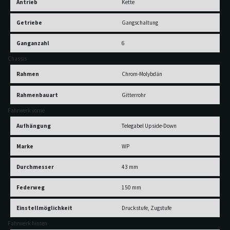
Antrieb
Kette
Getriebe
Gangschaltung
Ganganzahl
6
Chassis
Rahmen
Chrom-Molybdän
Rahmenbauart
Gitterrohr
Fahrwerk vorne
Aufhängung
Telegabel Upside-Down
Marke
WP
Durchmesser
43 mm
Federweg
150 mm
Einstellmöglichkeit
Druckstufe, Zugstufe
Fahrwerk hinten