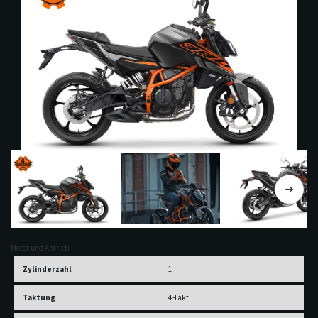
Previous
Next
Motor und Antrieb
Zylinderzahl
1
Taktung
4-Takt