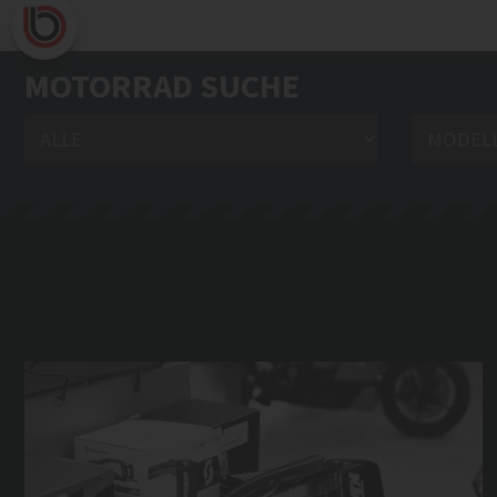
NEWS
BKM Sommer Sale
Sommer Sale bis zu 50% Rabatt auf aktuelle Lagerware