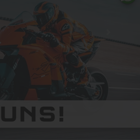
uge Neu und Gebraucht auf Lager+Wir freuen uns au
150 Motorräder anzeigen