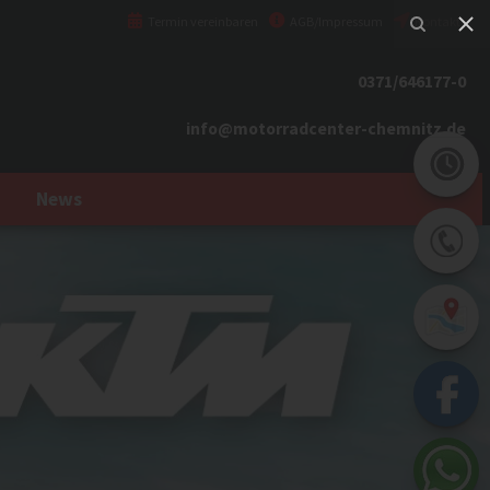
Termin vereinbaren
AGB/Impressum
Kontakt
0371/646177-0
info@motorradcenter-chemnitz.de
News
Next