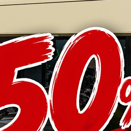
UMBAUTEN
Kawasaki ER-6n +ER6CR+CafeRace...
Naked Bike