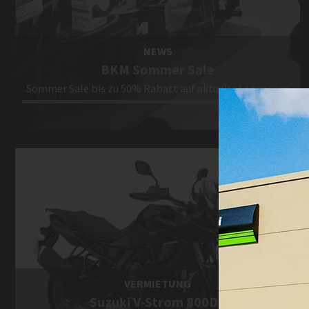
VERMIETUNG
Suzuki V-Strom 800DE
ab 149 EUR / Tag