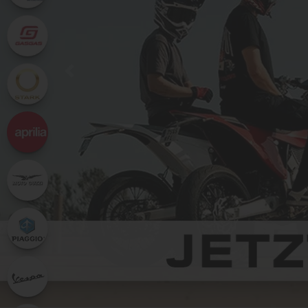
+++Willkommen im BKM Motorradc
MOTORRAD SUCHE