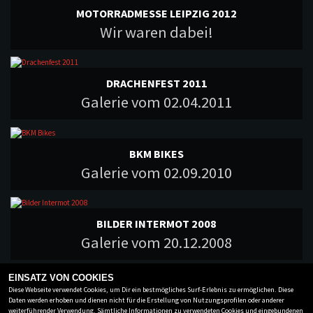
MOTORRADMESSE LEIPZIG 2012
Wir waren dabei!
DRACHENFEST 2011
Galerie vom 02.04.2011
BKM BIKES
Galerie vom 02.09.2010
BILDER INTERMOT 2008
Galerie vom 20.12.2008
Zurück
1
2
EINSATZ VON COOKIES
Diese Webseite verwendet Cookies, um Dir ein bestmögliches Surf-Erlebnis zu ermöglichen. Diese
Daten werden erhoben und dienen nicht für die Erstellung von Nutzungsprofilen oder anderer
weiterführender Verwendung. Sämtliche Informationen zu verwendeten Cookies und eingebundenen