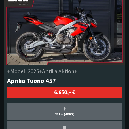
+Modell 2026+Aprilia Aktion+
Aprilia Tuono 457
6.650,- €
35 kW (48 PS)