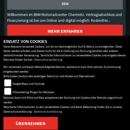
2026
Willkommen im BKM Motorradcenter Chemnitz. Vertragsabschluss und
Finanzierung ist bei uns Online und digital möglich. Kostenfrei...
MEHR ERFAHREN
EINSATZ VON COOKIES
Diese Webseite verwendet Cookies, um Dir ein bestmögliches Surf-Erlebnis zu ermöglichen. Diese
Daten werden erhoben und dienen nicht für die Erstellung von Nutzungsprofilen oder anderer
weiterführender Verwendung. Sämtliche Informationen zu verwendeten Cookies und eingebundenen
BKM BIKES HANDELS GMBH
Diensten finden Sie hier:
Datenschutzerklärung
Winklhoferstr.4
-
09116 Chemnitz
-
0371/646177-0
Wir verwenden auf dieser Website folgende Dienste, welche erst nach Ihrer aktiven Zustimmung
eingebunden werden.
Datenschutzbestimmungen
Bitte haken Sie dazu den jeweiligen Dienst an und klicken auf Übernehmen:
Impressum
Google Maps und Youtube
AGB
COmarketing-Plugin für Aktionen
Disclaimer
Optional kann mit Klick auf Alles akzeptieren der Nutzung von Cookies aller Dienste zugestimmt
werden
powered by 1000PS
Detailierte Informationen zu den verwendeten Cookies und deren Bedeutung finden Sie in unserer
Datenschutzerklärung:
Datenschutzerklärung
ÜBERNEHMEN