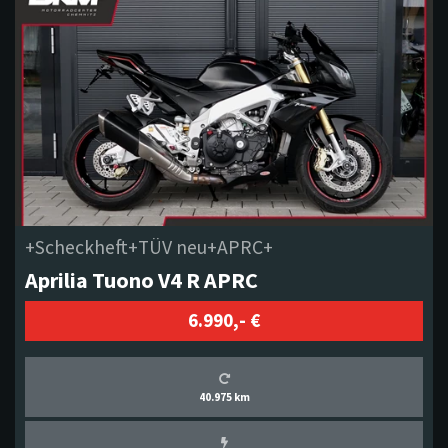
+Scheckheft+TÜV neu+APRC+
Aprilia Tuono V4 R APRC
6.990,- €
40.975 km